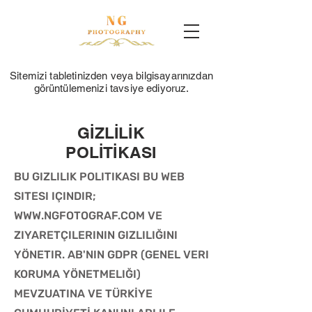
Sitemizi tabletinizden veya bilgisayarınızdan
görüntülemenizi tavsiye ediyoruz.
GİZLİLİK
POLİTİKASI
BU GIZLILIK POLITIKASI BU WEB
SITESI IÇINDIR;
WWW.NGFOTOGRAF.COM
VE
ZIYARETÇILERININ GIZLILIĞINI
YÖNETIR. AB'NIN GDPR (GENEL VERI
KORUMA YÖNETMELIĞI)
MEVZUATINA VE TÜRKİYE