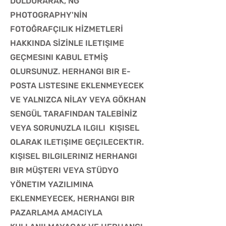
DOLDURARAK, NG
PHOTOGRAPHY'NİN
FOTOĞRAFÇILIK HİZMETLERİ
HAKKINDA SİZİNLE ILETIŞIME
GEÇMESINI KABUL ETMİŞ
OLURSUNUZ. HERHANGI BIR E-
POSTA LISTESINE EKLENMEYECEK
VE YALNIZCA NİLAY VEYA GÖKHAN
SENGÜL TARAFINDAN TALEBİNİZ
VEYA SORUNUZLA ILGILI KIŞISEL
OLARAK ILETIŞIME GEÇILECEKTIR.
KIŞISEL BILGILERINIZ HERHANGI
BIR MÜŞTERI VEYA STÜDYO
YÖNETIM YAZILIMINA
EKLENMEYECEK, HERHANGI BIR
PAZARLAMA AMACIYLA