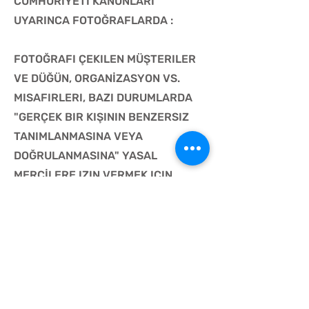
CUMHURİYETİ KANUNLARI
UYARINCA FOTOĞRAFLARDA :
FOTOĞRAFI ÇEKILEN MÜŞTERILER
VE DÜĞÜN, ORGANİZASYON VS.
MISAFIRLERI, BAZI DURUMLARDA
"GERÇEK BIR KIŞININ BENZERSIZ
TANIMLANMASINA VEYA
DOĞRULANMASINA" YASAL
MERCİLERE IZIN VERMEK IÇIN
IŞLENEBILECEKLERI BIR KIŞISEL
VERI BIÇIMI OLUŞTURABILIR. NG
PHOTOGRAPHY, BIR BIREYI, ASLA
BENZERSIZ BIR TANIMLAMA VEYA
KIMLIK DOĞRULAMA ARACI OLARAK
FOTOĞRAFLAMAZ. DÜĞÜNLERDEKI,