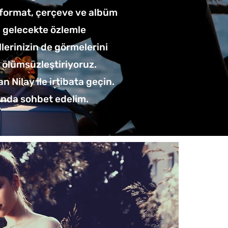
k format, çerçeve ve albüm
ın gelecekte özlemle
lerinizin de görmelerini
ı ölümsüzleştiriyoruz.
 Nilay ile irtibata geçin.
ında sohbet edelim.