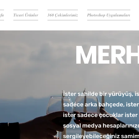
yfa
Ticari Ürünler
360 Çekimlerimiz
Photoshop Uygulamaları
MERH
İster sahilde bir yürüyüş, 
sadece arka bahçede, ister 
ister sadece çocuklar ister
sosyal medya hesaplarınız
sergileyebileceğiniz samimi