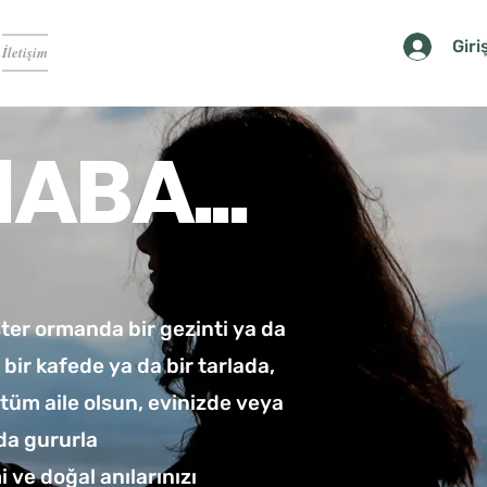
Giri
İletişim
ABA...
ister ormanda bir gezinti ya da
bir kafede ya da bir tarlada,
 tüm aile olsun, evinizde veya
da gururla
 ve doğal anılarınızı