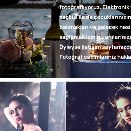
fotoğraflıyoruz. Elektroni
seçkisi ile de çocuklarınız
bakmakları ve gelecek nesil
sağlamak için bu anılarınız
Öyleyse
iletişim
sayfamızdan
Fotoğraf çekimleriniz hakk